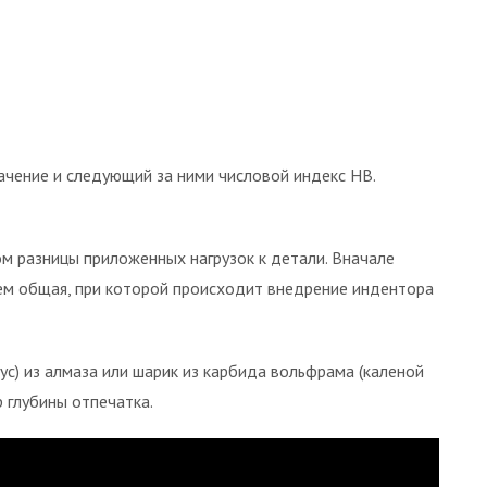
ачение и следующий за ними числовой индекс HB.
м разницы приложенных нагрузок к детали. Вначале
тем общая, при которой происходит внедрение индентора
с) из алмаза или шарик из карбида вольфрама (каленой
р глубины отпечатка.