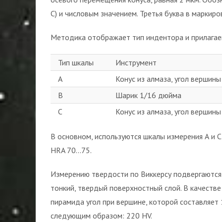
С) и числовым значением. Третья буква в маркиро
Методика отображает тип индентора и прилагаем
Тип шкалы
Инструмент
А
Конус из алмаза, угол вершин
В
Шарик 1/16 дюйма
С
Конус из алмаза, угол вершин
В основном, используются шкалы измерения А и 
HRA 70…75.
Измерению твердости по Виккерсу подвергаются
тонкий, твердый поверхностный слой. В качестве
пирамида угол при вершине, которой составляет
следующим образом: 220 HV.