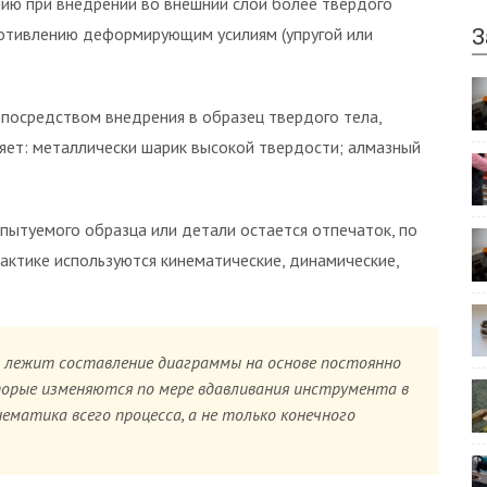
нию при внедрении во внешний слой более твердого
З
ротивлению деформирующим усилиям (упругой или
посредством внедрения в образец твердого тела,
яет: металлически шарик высокой твердости; алмазный
пытуемого образца или детали остается отпечаток, по
актике используются кинематические, динамические,
 лежит составление диаграммы на основе постоянно
орые изменяются по мере вдавливания инструмента в
нематика всего процесса, а не только конечного