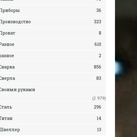
Приборы
36
Производство
323
Прокат
8
Разное
610
разное
2
Сварка
856
Сверла
83
Своими руками
(2 979)
Сталь
296
Титан
14
Швеллер
13