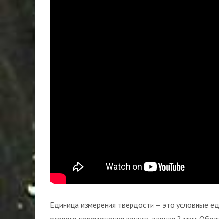
Единица измерения твердости – это условные ед
осевого перемещения конуса, равная 2 мкм. Обоз