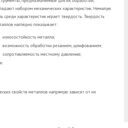
струменты, предназначенные для их обработки,
ладают набором механических характеристик. Немалую
ль среди характеристик играет твердость. Твердость
таллов наглядно показывает:
износостойкость металла;
возможность обработки резанием, шлифованием;
сопротивляемость местному давлению;
е.
еских свойств металлов напрямую зависят от их