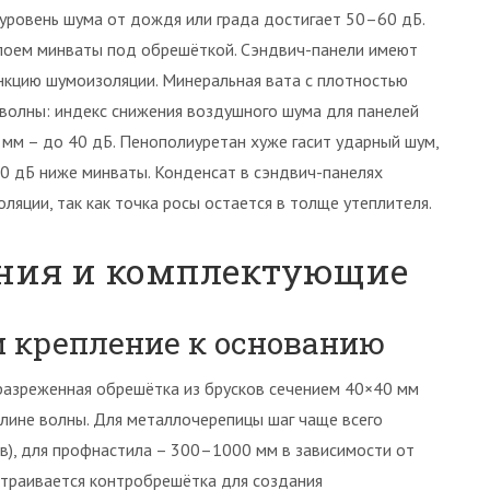
 уровень шума от дождя или града достигает 50–60 дБ.
оем минваты под обрешёткой. Сэндвич-панели имеют
нкцию шумоизоляции. Минеральная вата с плотностью
волны: индекс снижения воздушного шума для панелей
мм – до 40 дБ. Пенополиуретан хуже гасит ударный шум,
10 дБ ниже минваты. Конденсат в сэндвич-панелях
ляции, так как точка росы остается в толще утеплителя.
ния и комплектующие
и крепление к основанию
разреженная обрешётка из брусков сечением 40×40 мм
длине волны. Для металлочерепицы шаг чаще всего
в), для профнастила – 300–1000 мм в зависимости от
устраивается контробрешётка для создания