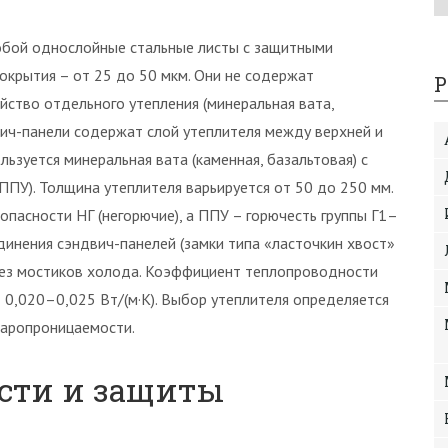
обой однослойные стальные листы с защитными
окрытия – от 25 до 50 мкм. Они не содержат
Р
йство отдельного утепления (минеральная вата,
вич-панели содержат слой утеплителя между верхней и
ьзуется минеральная вата (каменная, базальтовая) с
ППУ). Толщина утеплителя варьируется от 50 до 250 мм.
пасности НГ (негорючие), а ППУ – горючесть группы Г1–
динения сэндвич-панелей (замки типа «ласточкин хвост»
 без мостиков холода. Коэффициент теплопроводности
 0,020–0,025 Вт/(м·К). Выбор утеплителя определяется
паропроницаемости.
сти и защиты