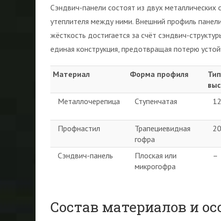
Сэндвич-панели состоят из двух металлических о
утеплителя между ними. Внешний профиль панели
жёсткость достигается за счёт сэндвич-структур
единая конструкция, предотвращая потерю устой
Материал
Форма профиля
Тип
выс
Металлочерепица
Ступенчатая
1
Профнастил
Трапециевидная
2
гофра
Сэндвич-панель
Плоская или
–
микрогофра
Состав материалов и ос