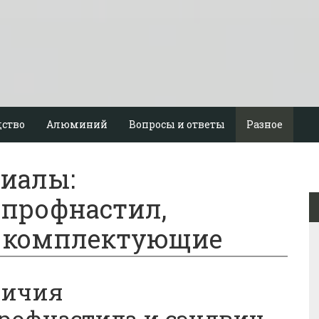
ство
Алюминий
Вопросы и ответы
Разное
иалы:
 профнастил,
и комплектующие
личия
рофнастила и сэндвич-