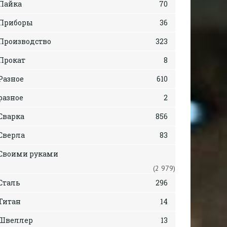
Пайка
70
Приборы
36
Производство
323
Прокат
8
Разное
610
разное
2
Сварка
856
Сверла
83
Своими руками
(2 979)
Сталь
296
Титан
14
Швеллер
13