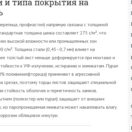
 и типа покрытия на
ь
ерепица, профнастил) напрямую связана с толщиной
тандартная толщина цинка составляет 275 г/м², что
виях высокой влажности или промышленных зон
 г/м². Толщина стали (0,45–0,7 мм) влияет на
лее толстый лист меньше деформируется при монтаже и
стойкости к УФ-излучению, истиранию и химикатам. Пурал
0% поливинилфторида) применяют в агрессивной
на срезах, поэтому торцы листов защищают специальной
я стойкость оболочек и герметичность замков.
ытием (полиэстер или пурал) защищает от внешних
у, но паропроницаемая минвата может накапливать влагу
коррозии облицовок изнутри.