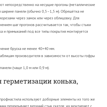
ют непосредственно на несущие прогоны (металлические
 ширине панели (обычно 0,5–1,5 м). Обрешётка не
аморезами через замок или через облицовку. Для
ением шаг прогонов рассчитывается так, чтобы стыки
ька и примыканий под все типы покрытия монтируется
чение бруска не менее 40×40 мм.
таблицам производителя в зависимости от высоты гофры
анели (чаще 1,0 м или 0,9 м).
 герметизации конька,
 профнастила используют доборные элементы из того же
нки перекрывают верхний стык скатов; их монтируют с