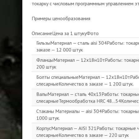
токарку с числовым программным управлением эт
Примеры ценообразования
ОписаниеЦена за 1 штукуФото
ГильзыМатериал — сталь aisi 304Работы: токар
заказе — 12 000 штук
ФланцыМатериал — 12х18н10тРаботы: токарные
200 штук
Болты специальныеМатериал — 12х18н10тРабо
слесарныеКоличество в заказе — 1 200 штук.
ВалыМатериал — сталь 40х13Работы: токарные
слесарныеТермообработка HRC 48…54Количест
Стаканы Материалы — aisi 304Работы: токарны
1000 штук.
КорпусМатериал — AISI 321Работы: токарные ч
слесарныеКоличество в заказе — 220 штук