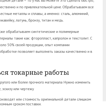
 одной детали – то у нас вы можете это сделать быстро,
чественно и по привлекательной цене. Обрабатываем все
вестные металлы и сплавы, а именно: сталь, алюминий,
ржавейку, латунь, бронзу, титан и медь.
кже обрабатываем синтетические и полимерные
териалы такие как: фторопласт, капролон и текстолит. С
оло 50% своей продукции, опыт компании
бработке позволяет выполнять заказы качественно и в
ься токарные работы
ругого или более прочного материала Нужно изменить
, эскизу или чертежу
роизводят или стоимость оригинальной детали слишком
громным сроком поставки.