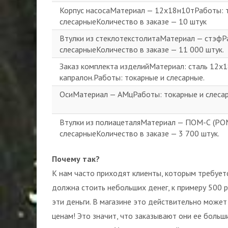
Корпус насосаМатериал — 12х18н10тРаботы: т
слесарныеКоличество в заказе — 10 штук
Втулки из стеклотекстолитаМатериал — стэфР
слесарныеКоличество в заказе — 11 000 штук.
Заказ комплекта изделийМатериал: сталь 12х18
капралон.Работы: токарные и слесарные.
ОсиМатериал — АМцРаботы: токарные и слесар
Втулки из полиацеталяМатериал — ПОМ-С (РО
слесарныеКоличество в заказе — 3 700 штук.
Почему так?
К нам часто приходят клиенты, которым требует
должна стоить небольших денег, к примеру 500 ру
эти деньги. В магазине это действительно может
ценам! Это значит, что заказывают они ее больш