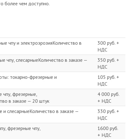
о более чем доступно.
ные чпу и электроэрозияКоличество в
300 руб. +
НДС
 чпу, слесарныеКоличество в заказе —
350 руб. +
НДС
ты: токарно-фрезерные и
105 руб. +
НДС
 чпу, фрезерные,
4 000 руб.
во в заказе — 20 штук
+ НДС
е и слесарныеКоличество в заказе —
330 руб. +
НДС
пу, фрезерные чпу,
1600 руб.
+ НДС