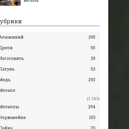
металла
убрики
Алюминий
295
Дрели
55
Изготовить
29
Латунь
53
Медь
293
Металл
(1 165)
Металлы
294
Нержавейка
153
Пайка
70