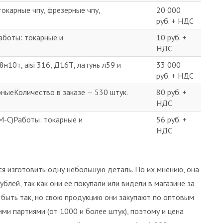
окарные чпу, фрезерные чпу,
20 000
руб. + НДС
аботы: токарные и
10 руб. +
НДС
н10т, aisi 316, Д16Т, латунь л59 и
33 000
руб. + НДС
ныеКоличество в заказе — 530 штук.
80 руб. +
НДС
М-С)Работы: токарные и
56 руб. +
НДС
ся изготовить одну небольшую деталь. По их мнению, она
блей, так как они ее покупали или видели в магазине за
 быть так, но свою продукцию они закупают по оптовым
ими партиями (от 1000 и более штук), поэтому и цена