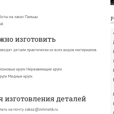
боты на заказ Пальцы
Р
ый
жно изготовить
одят детали практически из всех видов материалов.
лоновые круги Нержавеющие круги
руги Медные круги
ля изготовления деталей
ать на почту zakaz@zelmatik.ru