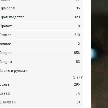
Приборы
36
Производство
323
Прокат
8
Разное
610
разное
2
Сварка
856
Сверла
83
Своими руками
(2 979)
Сталь
296
Титан
14
Швеллер
13