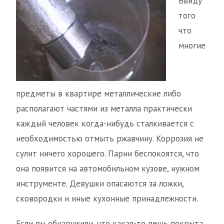
Ввиду
того
что
многие
предметы в квартире металлические либо
располагают частями из металла практически
каждый человек когда-нибудь сталкивается с
необходимостью отмыть ржавчину. Коррозия не
сулит ничего хорошего. Парни беспокоятся, что
она появится на автомобильном кузове, нужном
инструменте. Девушки опасаются за ложки,
сковородки и иные кухонные принадлежности.
Если вы обнаружили, что какая-то вещь покрыта