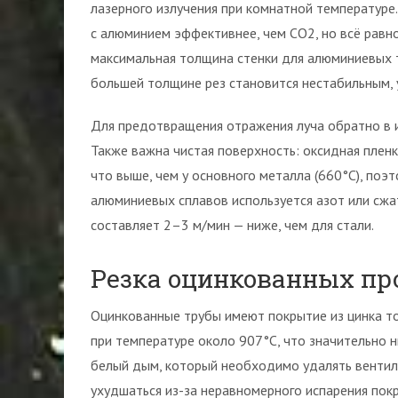
лазерного излучения при комнатной температуре
с алюминием эффективнее, чем CO2, но всё рав
максимальная толщина стенки для алюминиевых т
большей толщине рез становится нестабильным, 
Для предотвращения отражения луча обратно в и
Также важна чистая поверхность: оксидная плен
что выше, чем у основного металла (660°C), поэ
алюминиевых сплавов используется азот или сжа
составляет 2–3 м/мин — ниже, чем для стали.
Резка оцинкованных пр
Оцинкованные трубы имеют покрытие из цинка то
при температуре около 907°C, что значительно 
белый дым, который необходимо удалять вентил
ухудшаться из-за неравномерного испарения пок