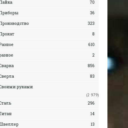
Пайка
70
Приборы
36
Производство
323
Прокат
8
Разное
610
разное
2
Сварка
856
Сверла
83
Своими руками
(2 979)
Сталь
296
Титан
14
Швеллер
13