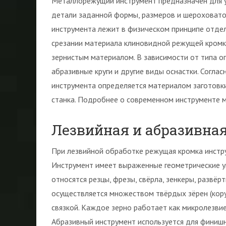
Металлорежущий инструмент предназначен для уд
детали заданной формы, размеров и шероховато
инструмента лежит в физическом принципе отдел
срезании материала клиновидной режущей кромко
зернистым материалом. В зависимости от типа оп
абразивные круги и другие виды оснастки. Согла
инструмента определяется материалом заготовки
станка. Подробнее о современном инструменте 
Лезвийная и абразивная
При лезвийной обработке режущая кромка инстру
Инструмент имеет выраженные геометрические угл
относятся резцы, фрезы, свёрла, зенкеры, развёр
осуществляется множеством твёрдых зёрен (кору
связкой. Каждое зерно работает как микролезвие
Абразивный инструмент используется для финишн