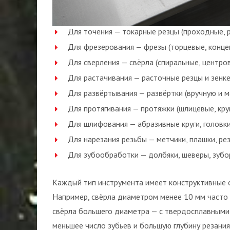
Для точения — токарные резцы (проходные, р
Для фрезерования — фрезы (торцевые, концев
Для сверления — свёрла (спиральные, центро
Для растачивания — расточные резцы и зенке
Для развёртывания — развёртки (вручную и м
Для протягивания — протяжки (шлицевые, круг
Для шлифования — абразивные круги, головки
Для нарезания резьбы — метчики, плашки, ре
Для зубообработки — долбяки, шеверы, зубо
Каждый тип инструмента имеет конструктивные 
Например, свёрла диаметром менее 10 мм часто 
свёрла большего диаметра — с твердосплавными
меньшее число зубьев и большую глубину резания