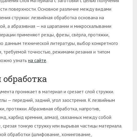
аления слоя материала с заготовки с целью получения
сти поверхности. Основное различие между видами
ения стружки: лезвийная обработка основана на
й, а абразивная — на царапании и микроскалывании
ерации применяют резцы, фрезы, свёрла, протяжки,
сно данным технической литературы, выбор конкретного
, требуемой точностью, режимами резания и типом
можно узнать
на сайте
.
 обработка
мента проникает в материал и срезает слой стружки.
ы — передний, задний, угол заострения. К лезвийным
тки, протяжки. Абразивная обработка, напротив,
нд, карбид кремния, алмаз), связанных между собой
, срезая тонкую стружку или вырывая частицы материала.
ой обработки (шлифование, хонингование,