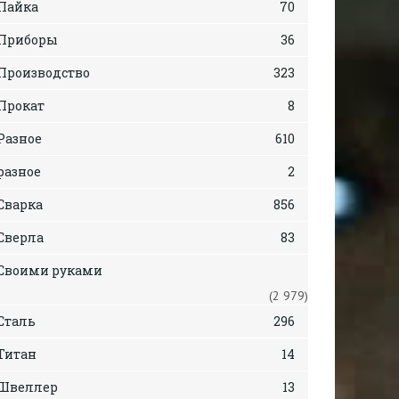
Пайка
70
Приборы
36
Производство
323
Прокат
8
Разное
610
разное
2
Сварка
856
Сверла
83
Своими руками
(2 979)
Сталь
296
Титан
14
Швеллер
13